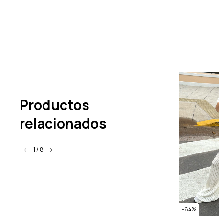
Productos
relacionados
1
/
8
-
72
%
-
64
%