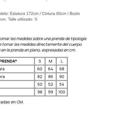
delo: Estatura 172cm / Cintura 60cm / Busto
2cm.
Talle utilizado: S
ar las medidas sobre una prenda de tipología
 de tomar las medidas directamente del cuerpo.
en la prenda en plano, expresadas en cm.
 PRENDA*
S
M
L
ura
60
64
68
era
82
86
90
50
52
54
98
99
100
sadas en CM.