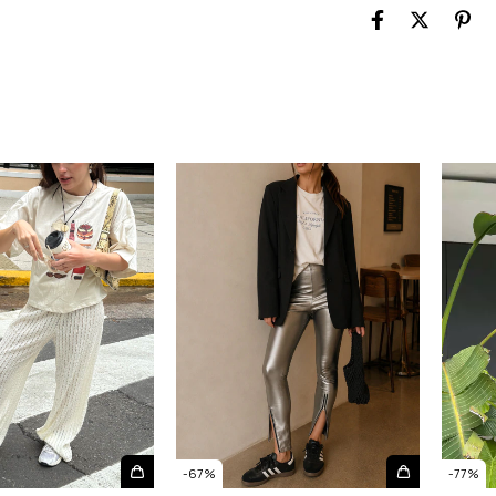
-
67
%
-
77
%