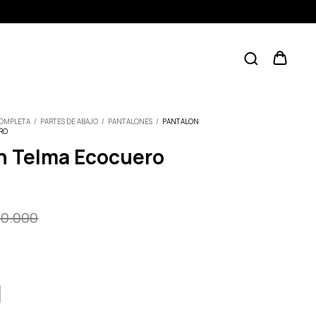
COMPLETA
/
PARTES DE ABAJO
/
PANTALONES
/
PANTALON
RO
n Telma Ecocuero
0.000