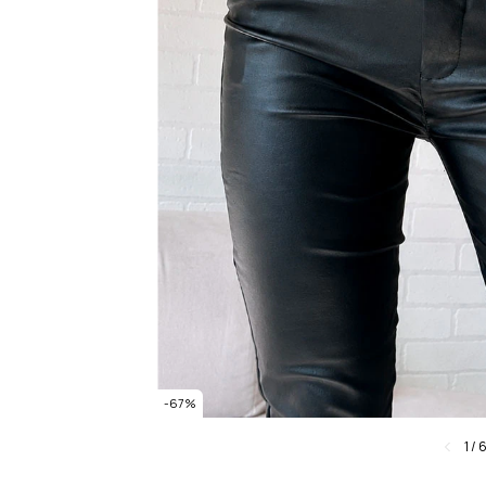
-
67
%
1
/