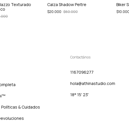
alazzo Texturado
Calza Shadow Peltre
Biker 
nco
$20.000
$60.000
$10.00
.000
Contactános
1167096277
hola@athinastudio.com
Completa
18° 15' 23'
hi™
| Políticas & Cuidados
Devoluciones