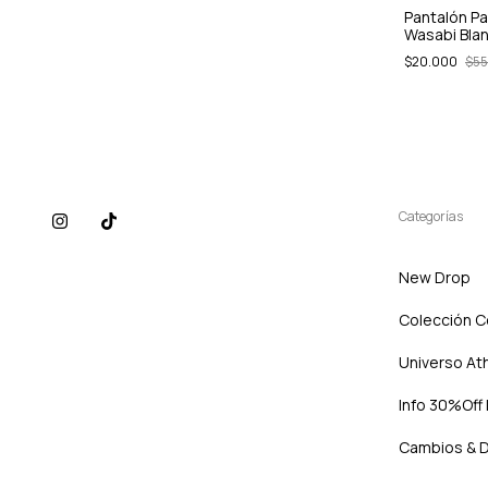
cuero
Pantalon Draven Engomado
Pantalón P
Wasabi Bla
$10.000
$36.000
$20.000
$55
Categorías
New Drop
Colección 
Universo At
Info 30%Off 
Cambios & 