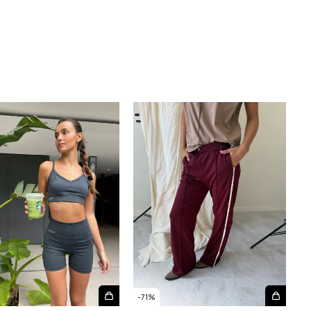
-
-
71
%