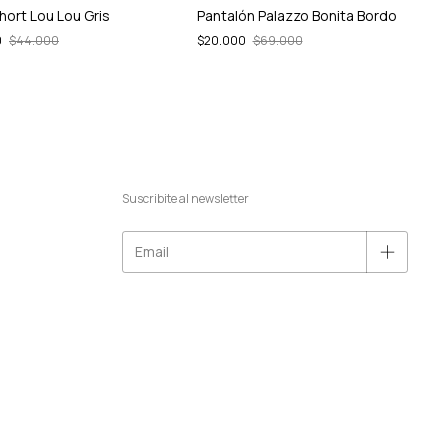
Short Lou Lou Gris
Pantalón Palazzo Bonita Bordo
0
$44.000
$20.000
$69.000
Suscribite al newsletter