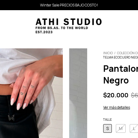
Winter Sale PRECIOS BAJO COSTO !
INICIO
/
COLECCIÓN 
TELMA ECOCUERO NEG
Pantalo
Negro
$20.000
$6
Ver más detalles
TALLE
S
M
L