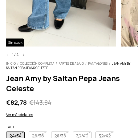
Sin stock
1
/
4
INICIO
/
COLECCIÓN COMPLETA
/
PARTES DE ABAJO
/
PANTALONES
/
JEAN AMY BY
SALTAN PEPA JEANS CELESTE
Jean Amy by Saltan Pepa Jeans
Celeste
€82,78
€143,84
Ver más detalles
TALLE
24/34
26/36
28/38
30/40
32/42