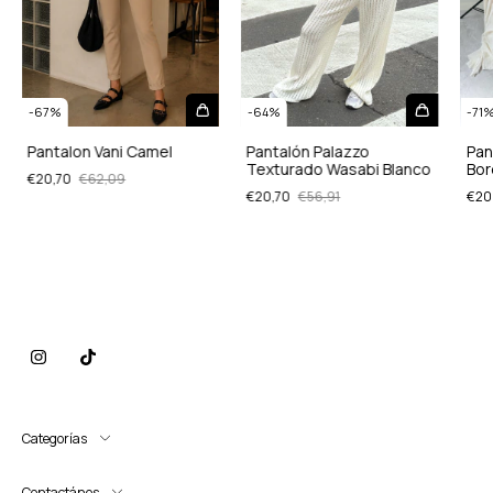
-
67
%
-
64
%
-
71
Pantalon Vani Camel
Pantalón Palazzo
Pan
Texturado Wasabi Blanco
Bor
€20,70
€62,09
€20,70
€56,91
€20
Categorías
Contactános