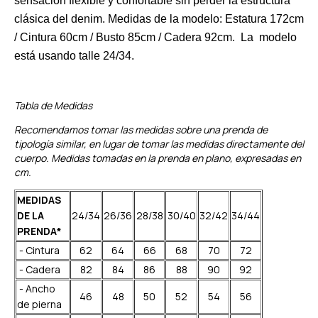
sensación flexible y confortable sin perder la estructura
clásica del denim. Medidas de la modelo: Estatura 172cm
/ Cintura 60cm / Busto 85cm / Cadera 92cm. La modelo
está usando talle 24/34.
Tabla de Medidas
Recomendamos tomar las medidas sobre una prenda de
tipología similar, en lugar de tomar las medidas directamente del
cuerpo. Medidas tomadas en la prenda en plano, expresadas en
cm.
MEDIDAS
DE LA
24/34
26/36
28/38
30/40
32/42
34/44
PRENDA*
- Cintura
62
64
66
68
70
72
- Cadera
82
84
86
88
90
92
- Ancho
46
48
50
52
54
56
de pierna