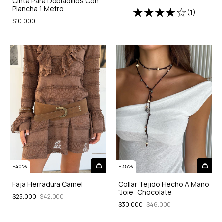
Cinta Para Dobladillos Con
Plancha 1 Metro
(1)
$10.000
-
40
%
-
35
%
Faja Herradura Camel
Collar Tejido Hecho A Mano
“Joie” Chocolate
$25.000
$42.000
$30.000
$46.000