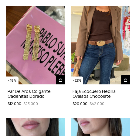
-
48
%
-
52
%
Par De Aros Colgante
Faja Ecocuero Hebilla
Cadenitas Dorado
Ovalada Chocolate
$12.000
$23.000
$20.000
$42.000