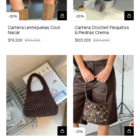
-
20
%
-
20
%
Cartera Lentejuelas Cool
Cartera Crochet Flequitos
Nacár
& Piedras Crema
$79.200
$99.000
$103.200
$129.000
-
21
%