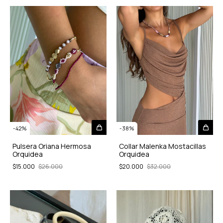
-
42
%
-
38
%
Pulsera Oriana Hermosa
Collar Malenka Mostacillas
Orquidea
Orquidea
$15.000
$26.000
$20.000
$32.000