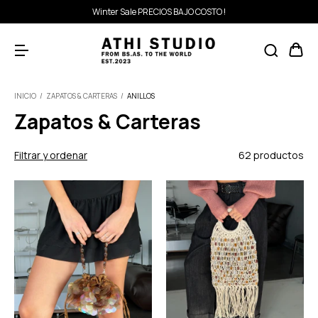
Winter Sale PRECIOS BAJO COSTO !
INICIO
/
ZAPATOS & CARTERAS
/
ANILLOS
Zapatos & Carteras
Filtrar y ordenar
62 productos