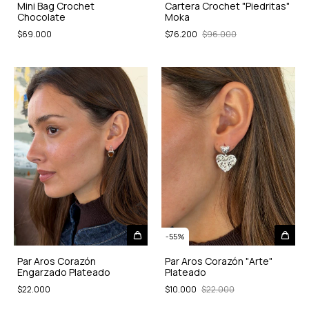
Mini Bag Crochet
Cartera Crochet "Piedritas"
Chocolate
Moka
$69.000
$76.200
$96.000
-
55
%
Par Aros Corazón
Par Aros Corazón "Arte"
Engarzado Plateado
Plateado
$22.000
$10.000
$22.000