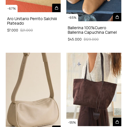
-
67
%
-
65
%
Aro Unitario Perrito Salchiiii
Plateado
Ballerina 100%Cuero
$7.000
$21.000
Ballerina Capuchina Camel
$45.000
$129.000
-
55
%