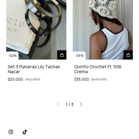
-
52
%
-
29
%
Set 3 Pulseras Lily Tachas
Gorrito Crochet Ft. 506
Nacar
Crema
$20.000
$42.000
$35.000
$49.000
1
/
3