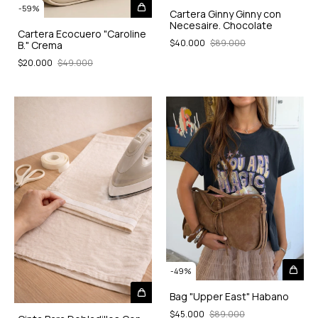
-
59
%
Cartera Ginny Ginny con
Necesaire. Chocolate
Cartera Ecocuero "Caroline
$40.000
$89.000
B." Crema
$20.000
$49.000
-
49
%
Bag "Upper East" Habano
$45.000
$89.000